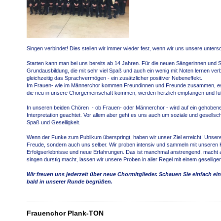
Singen verbindet! Dies stellen wir immer wieder fest, wenn wir uns unsere unter
Starten kann man bei uns bereits ab 14 Jahren. Für die neuen Sängerinnen und S
Grundausbildung, die mit sehr viel Spaß und auch ein wenig mit Noten lernen ver
gleichzeitig das Sprachvermögen - ein zusätzlicher positiver Nebeneffekt.
Im Frauen- wie im Männerchor kommen Freundinnen und Freunde zusammen, es wi
die neu in unsere Chorgemeinschaft kommen, werden herzlich empfangen und fühl
In unseren beiden Chören - ob Frauen- oder Männerchor - wird auf ein gehobenes 
Interpretation geachtet. Vor allem aber geht es uns auch um soziale und gesells
Spaß und Geselligkeit.
Wenn der Funke zum Publikum überspringt, haben wir unser Ziel erreicht! Unsere
Freude, sondern auch uns selber. Wir proben intensiv und sammeln mit unseren 
Erfolgserlebnisse und neue Erfahrungen. Das ist manchmal anstrengend, macht a
singen durstig macht, lassen wir unsere Proben in aller Regel mit einem geselli
Wir freuen uns jederzeit über neue Chormitglieder. Schauen Sie einfach ein
bald in unserer Runde begrüßen.
Frauenchor Plank-TON