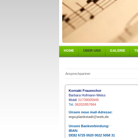
HOME
ÜBER UNS
GALERIE
T
Ansprechpartner
Kontakt Frauenchor
Barbara Hofmann-Weiss
Mobil:
01739005949
Tel.
06202/857664
Unsere neue mail-Adresse:
mgv.plankstadt@web.de
Unsere Bankverbindung:
IBAN:
DE82 6725 0020 0022 5058 31