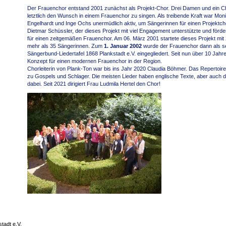
Der Frauenchor entstand 2001 zunächst als Projekt-Chor. Drei Damen und ein Cho
letztlich den Wunsch in einem Frauenchor zu singen. Als treibende Kraft war Moni
Engelhardt und Inge Ochs unermüdlich aktiv, um Sängerinnen für einen Projekt
Dietmar Schüssler, der dieses Projekt mit viel Engagement unterstützte und fö
für einen zeitgemäßen Frauenchor. Am 06. März 2001 startete dieses Projekt m
mehr als 35 Sängerinnen. Zum
1. Januar 2002
wurde der Frauenchor dann als s
Sängerbund-Liedertafel 1868 Plankstadt e.V. eingegliedert. Seit nun über 10 Jahr
Konzept für einen modernen Frauenchor in der Region.
Chorleiterin von Plank-Ton war bis ins Jahr 2020 Claudia Böhmer. Das Repertoire
zu Gospels und Schlager. Die meisten Lieder haben englische Texte, aber auch d
dabei. Seit 2021 dirigiert Frau Ludmila Hertel den Chor!
tadt e.V.