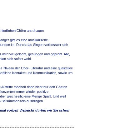
schiedlichen Chöre anschauen.
änger gibt es eine musikalische
bunden ist. Durch das Singen verbessert sich
rd viel gelacht, gesungen und geprobt. Alle,
en sich sofort wohl.
Niveau der Chor- Literatur und eine qualitative
chaftliche Kontakte und Kommunikation, sowie um
 Auftritte machen dann nicht nur den Gästen
Konzerten immer wieder positive
ber gleichzeitig eine Menge Spaß. Und weil
gen Beisammensein ausklingen.
mal vorbei! Vielleicht dürfen wir Sie schon