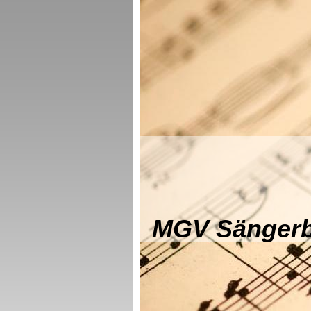
Seit üb
MGV Sängerbu