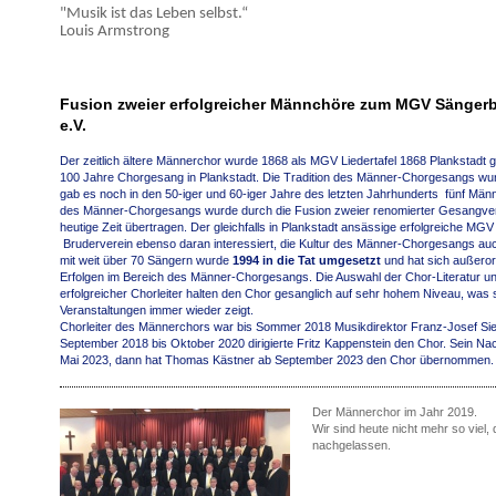
"Musik ist das Leben selbst.“
Louis Armstrong
Fusion zweier erfolgreicher Männchöre zum MGV Sängerb
e.V.
Der zeitlich ältere Männerchor wurde 1868 als MGV Liedertafel 1868 Plankstadt ge
100 Jahre Chorgesang in Plankstadt. Die Tradition des Männer-Chorgesangs wur
gab es noch in den 50-iger und 60-iger Jahre des letzten Jahrhunderts fünf Männ
des Männer-Chorgesangs wurde durch die Fusion zweier renomierter Gesangverei
heutige Zeit übertragen. Der gleichfalls in Plankstadt ansässige erfolgreiche MG
Bruderverein ebenso daran interessiert, die Kultur des Männer-Chorgesangs auch
mit weit über 70 Sängern wurde
1994 in die Tat umgesetzt
und hat sich außeror
Erfolgen im Bereich des Männer-Chorgesangs. Die Auswahl der Chor-Literatur und 
erfolgreicher Chorleiter halten den Chor gesanglich auf sehr hohem Niveau, was sic
Veranstaltungen immer wieder zeigt.
Chorleiter des Männerchors war bis Sommer 2018 Musikdirektor Franz-Josef Siegel
September 2018 bis Oktober 2020 dirigierte Fritz Kappenstein den Chor. Sein Nach
Mai 2023, dann hat Thomas Kästner ab September 2023 den Chor übernommen.
Der Männerchor im Jahr 2019.
Wir sind heute nicht mehr so viel
nachgelassen.