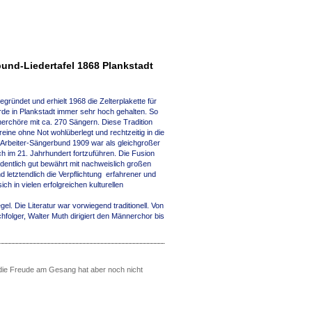
und-Liedertafel 1868 Plankstadt
gründet und erhielt 1968 die Zelterplakette für
de in Plankstadt immer sehr hoch gehalten. So
erchöre mit ca. 270 Sängern. Diese Tradition
ne ohne Not wohlüberlegt und rechtzeitig in die
V Arbeiter-Sängerbund 1909 war als gleichgroßer
 im 21. Jahrhundert fortzuführen. Die Fusion
dentlich gut bewährt mit nachweislich großen
letztendlich die Verpflichtung erfahrener und
h in vielen erfolgreichen kulturellen
. Die Literatur war vorwiegend traditionell. Von
folger, Walter Muth dirigiert den Männerchor bis
, die Freude am Gesang hat aber noch nicht