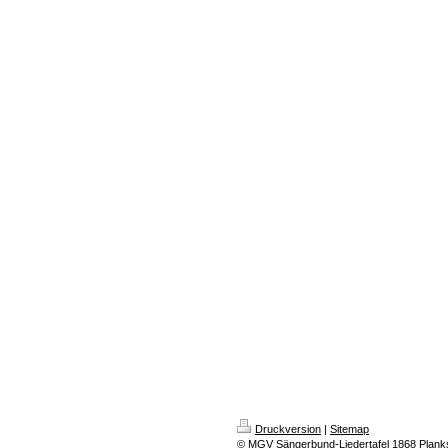
Druckversion
|
Sitemap
© MGV Sängerbund-Liedertafel 1868 Planks