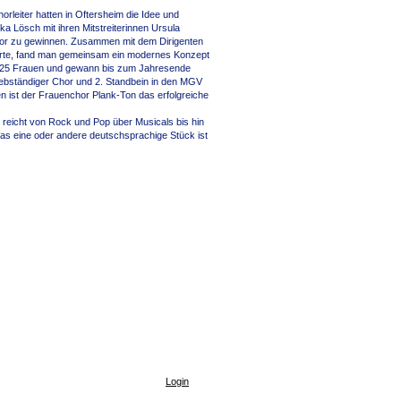
rleiter hatten in Oftersheim die Idee und
ka Lösch mit ihren Mitstreiterinnen Ursula
chor zu gewinnen. Zusammen mit dem Dirigenten
rderte, fand man gemeinsam ein modernes Konzept
it 25 Frauen und gewann bis zum Jahresende
ebständiger Chor und 2. Standbein in den MGV
en ist der Frauenchor Plank-Ton das erfolgreiche
 reicht von Rock und Pop über Musicals bis hin
as eine oder andere deutschsprachige Stück ist
Login