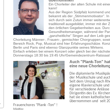
übernommen
Ein Chorleiter der alten Schule mit eine
kann!
Aus der Region Südpfalz kommend und
bekannt als der „Stimmenmotivator“. In
sich durch sein Zutun immer weiterentw
traditionell ausgebildet, immer mit der Z
den örtlichen Gegebenheiten aus. Durc
Gesundheitsmanager, während der Pand
„ganzheitliche“ Singen auf den Leib g
Chorleitung Männer-, Frauen-, gemischter Chorgruppen, sowi
Bereich Rock, Pop, Musical sind hier Erfahrungsschätze. Kon
Berlin und Paris sind ebenso Glanzpunkte seines Wirkens.
Einfach erleben bei einem Konzert oder gleich bei der nächs
Donnerstags 18:30 bis 19:45 Uhr/Gemeindezentrum-Ratssaal 
Auch "Plank-Ton" hat 
eine neue Chorleitun
Die diplomierte Musikpä
der Musikschule und auch
Seit dem Umzug nach Rhei
eigene Klavierschule und 
für verschiedene Anlässe 
Dirigentin des Ev. Kirche
hat sie einen katholische
übernommen und seit 2021
Frauenchores "Plank -Ton" !
Motto: