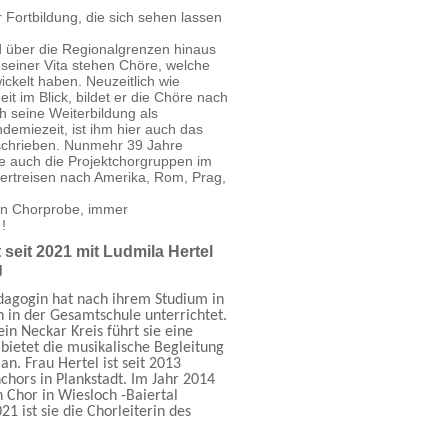
r Fortbildung, die sich sehen lassen
 über die Regionalgrenzen hinaus
 seiner Vita stehen Chöre, welche
ickelt haben. Neuzeitlich wie
eit im Blick, bildet er die Chöre nach
h seine Weiterbildung als
emiezeit, ist ihm hier auch das
eschrieben. Nunmehr 39 Jahre
e auch die Projektchorgruppen im
zertreisen nach Amerika, Rom, Prag,
ten Chorprobe,
immer
!
seit 2021 mit Ludmila Hertel
g
dagogin hat nach ihrem Studium in
 in der Gesamtschule unterrichtet.
n Neckar Kreis führt sie eine
bietet die musikalische Begleitung
an. Frau Hertel ist seit 2013
nchors in Plankstadt. Im Jahr 2014
n Chor in Wiesloch -Baiertal
 ist sie die Chorleiterin des